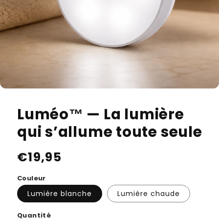
Ouvrir
le
média
Luméo™ — La lumière
featured
dans
qui s’allume toute seule
une
fenêtre
modale
Prix
€19,95
habituel
Couleur
Lumière blanche
Lumière chaude
Quantité