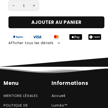
Réduire
Augmenter
la
la
quantité
quantité
AJOUTER AU PANIER
de
de
Luméo™
Luméo™
—
—
La
La
Afficher tous les détails
lumière
lumière
qui
qui
s’allume
s’allume
toute
toute
seule
seule
Menu
Informations
MENTIONS LÉGALES
Accueil
POLITIQUE DE
Luméo™